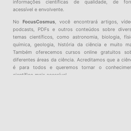
informações científicas de qualidade, de fo
acessível e envolvente.
No
FocusCosmus
, você encontrará artigos, víde
podcasts, PDFs e outros conteúdos sobre diver
temas científicos, como astronomia, biologia, físi
química, geologia, história da ciência e muito ma
Também oferecemos cursos online gratuitos so
diferentes áreas da ciência. Acreditamos que a ciên
é para todos e queremos tornar o conhecime
científico mais acessível.
Se você é um apaixonado por ciência, ou se ape
quer aprender mais sobre o mundo ao seu redor
FocusCosmus
é o lugar certo para você.
Em pleno século XXI, partimos para uma nova era
era da incerteza da física quântica. Estaríamos
limiar de uma nova era? Então, vamos focar