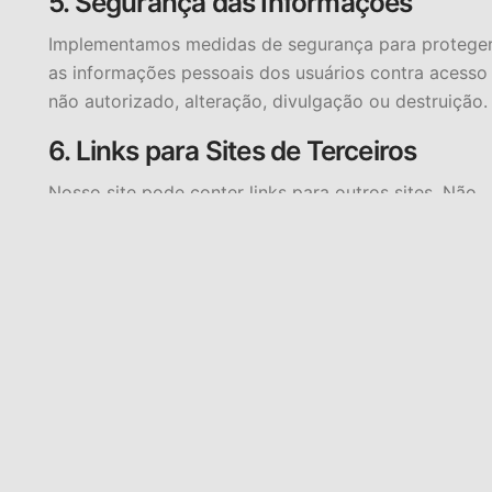
5. Segurança das Informações
Implementamos medidas de segurança para protege
as informações pessoais dos usuários contra acesso
não autorizado, alteração, divulgação ou destruição.
6. Links para Sites de Terceiros
Nosso site pode conter links para outros sites. Não
somos responsáveis pelas práticas de privacidade o
pelo conteúdo desses sites. Recomendamos que os
usuários leiam as políticas de privacidade de cada si
visitado.
7. Alterações nesta Política
Reservamo-nos o direito de modificar esta Política d
Privacidade a qualquer momento. Quaisquer alteraçõ
serão publicadas nesta página com a data de
atualização.