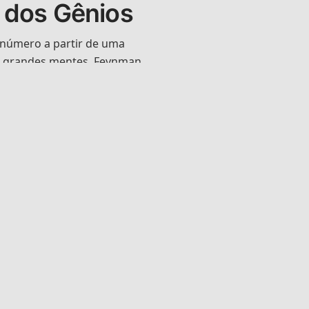
 dos Gênios
 número a partir de uma
u grandes mentes. Feynman
 preocupar com ele,
ico que chega até nós
".
lfgang Pauli (1900-1958)
toda a vida. Em sua
i afirmou ser necessária
valor da constante para
da eletricidade". A
tumava brincar: "Quando
unta ao Diabo será: Qual é
trutura fina?".