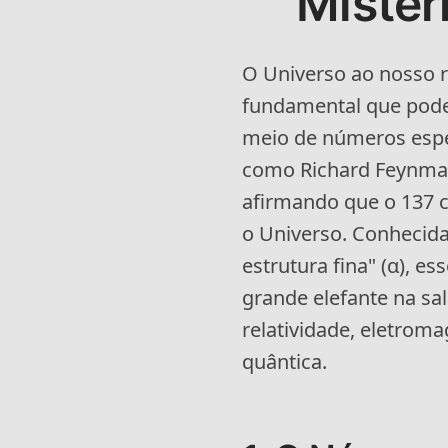
Mistér
O Universo ao nosso 
fundamental que pode
meio de números espec
como Richard Feynman
afirmando que o 137 
o Universo. Conhecid
estrutura fina" (α), e
grande elefante na sal
relatividade, eletrom
quântica.