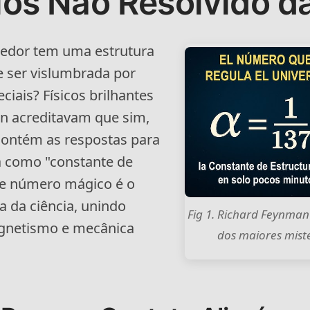
ios Não Resolvido da
redor tem uma estrutura
 ser vislumbrada por
iais? Físicos brilhantes
 acreditavam que sim,
contém as respostas para
a como "constante de
sse número mágico é o
a da ciência, unindo
Fig 1. Richard Feynman
agnetismo e mecânica
dos maiores mistér