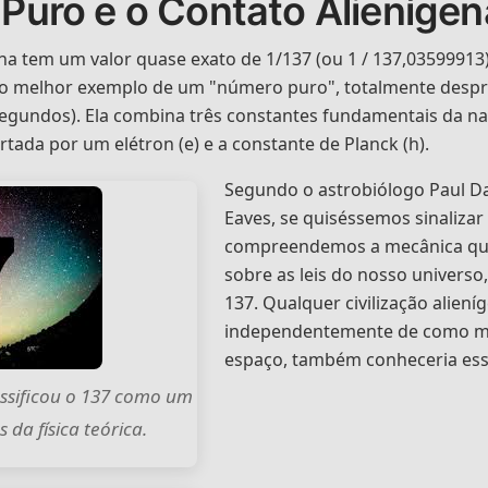
 Puro e o Contato Alienígen
ina tem um valor quase exato de 1/137 (ou 1 / 137,03599913)
a o melhor exemplo de um "número puro", totalmente desp
gundos). Ela combina três constantes fundamentais da nat
ortada por um elétron (e) e a constante de Planck (h).
Segundo o astrobiólogo Paul Dav
Eaves, se quiséssemos sinalizar
compreendemos a mecânica quâ
sobre as leis do nosso univers
137. Qualquer civilização alien
independentemente de como m
espaço, também conheceria ess
assificou o 137 como um
 da física teórica.