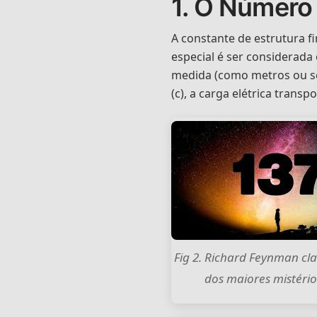
1. O Número
A constante de estrutura f
especial é ser considerad
medida (como metros ou se
(c), a carga elétrica transp
Fig 2. Richard Feynman cl
dos maiores mistérios