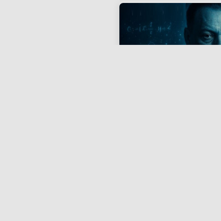
Fig 3. O Prêmio Nobel Wolf
que sua primeira pergunta
137, faleceu ironicamente
número
3. A Luz das