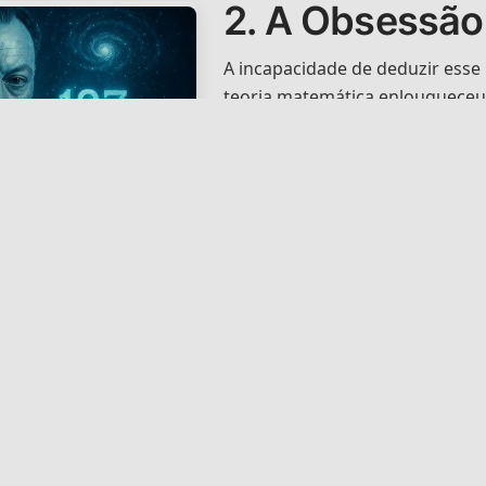
2. A Obsessão
A incapacidade de deduzir esse
teoria matemática enlouquece
dizia que todo físico deveria se
chamando-o de "um número mág
sem a compreensão do homem
O ganhador do Prêmio Nobel Wo
ficou obcecado por ele durante 
gang Pauli, que brincou
palestra no Nobel de 1946, Paul
 ao Diabo seria sobre o
uma teoria que determinasse o 
 no quarto de hospital
"explicar a estrutura atomística 
 137.
obsessão era tanta que ele cos
eu morrer, minha primeira perg
o significado da constante de es
 Estrelas e as