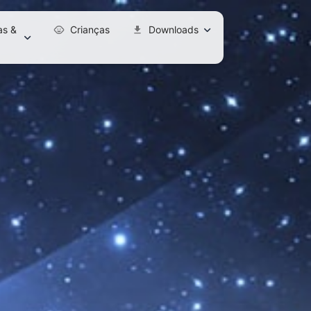
s &
Crianças
Downloads
child_care
download