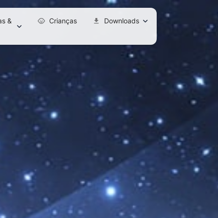
s &
Crianças
Downloads
child_care
download