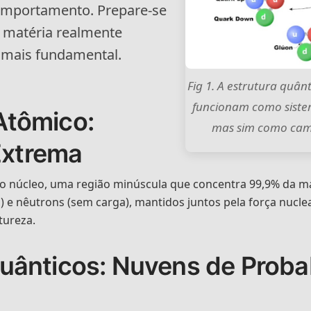
omportamento. Prepare-se
 matéria realmente
 mais fundamental.
Fig 1. A estrutura quâ
funcionam como siste
Atômico:
mas sim como camp
Extrema
o núcleo, uma região minúscula que concentra 99,9% da ma
a) e nêutrons (sem carga), mantidos juntos pela força nucl
tureza.
Quânticos: Nuvens de Proba